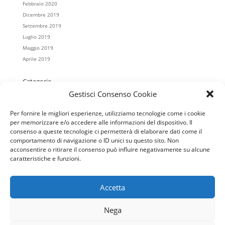
Febbraio 2020
Dicembre 2019
Settembre 2019
Luglio 2019
Maggio 2019
Aprile 2019
Categorie
Gestisci Consenso Cookie
Casa Koinè
Colonnella
Per fornire le migliori esperienze, utilizziamo tecnologie come i cookie
Cristo Re
per memorizzare e/o accedere alle informazioni del dispositivo. Il
Mater Misericordiae
consenso a queste tecnologie ci permetterà di elaborare dati come il
Regina Pacis
comportamento di navigazione o ID unici su questo sito. Non
acconsentire o ritirare il consenso può influire negativamente su alcune
Salesiani
caratteristiche e funzioni.
San Giovanni Battista
Scuola
Accetta
Nega
home
Orari S.Messe
Contatti
Notizie