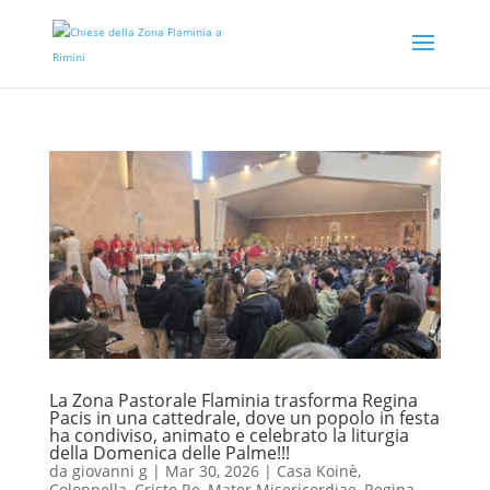
La Zona Pastorale Flaminia trasforma Regina
Pacis in una cattedrale, dove un popolo in festa
ha condiviso, animato e celebrato la liturgia
della Domenica delle Palme!!!
da
giovanni g
|
Mar 30, 2026
|
Casa Koinè
,
Colonnella
,
Cristo Re
,
Mater Misericordiae
,
Regina