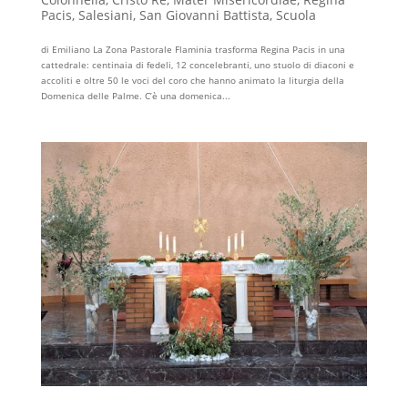
Pacis
,
Salesiani
,
San Giovanni Battista
,
Scuola
di Emiliano La Zona Pastorale Flaminia trasforma Regina Pacis in una
cattedrale: centinaia di fedeli, 12 concelebranti, uno stuolo di diaconi e
accoliti e oltre 50 le voci del coro che hanno animato la liturgia della
Domenica delle Palme. C’è una domenica...