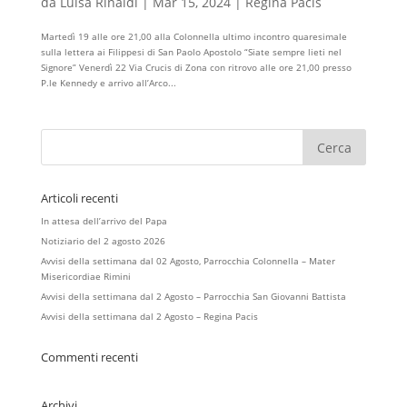
da
Luisa Rinaldi
|
Mar 15, 2024
|
Regina Pacis
Martedì 19 alle ore 21,00 alla Colonnella ultimo incontro quaresimale
sulla lettera ai Filippesi di San Paolo Apostolo “Siate sempre lieti nel
Signore” Venerdì 22 Via Crucis di Zona con ritrovo alle ore 21,00 presso
P.le Kennedy e arrivo all’Arco...
Articoli recenti
In attesa dell’arrivo del Papa
Notiziario del 2 agosto 2026
Avvisi della settimana dal 02 Agosto, Parrocchia Colonnella – Mater
Misericordiae Rimini
Avvisi della settimana dal 2 Agosto – Parrocchia San Giovanni Battista
Avvisi della settimana dal 2 Agosto – Regina Pacis
Commenti recenti
Archivi