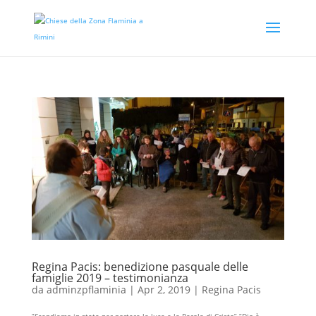
Regina Pacis: benedizione pasquale delle
famiglie 2019 – testimonianza
da
adminzpflaminia
|
Apr 2, 2019
|
Regina Pacis
“Scendiamo in stata per portare la luce e la Parola di Cristo” “Dio è