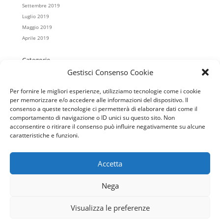
Settembre 2019
Luglio 2019
Maggio 2019
Aprile 2019
Categorie
Gestisci Consenso Cookie
Casa Koinè
Colonnella
Per fornire le migliori esperienze, utilizziamo tecnologie come i cookie
Cristo Re
per memorizzare e/o accedere alle informazioni del dispositivo. Il
Mater Misericordiae
consenso a queste tecnologie ci permetterà di elaborare dati come il
Regina Pacis
comportamento di navigazione o ID unici su questo sito. Non
acconsentire o ritirare il consenso può influire negativamente su alcune
Salesiani
caratteristiche e funzioni.
San Giovanni Battista
Scuola
Accetta
Nega
home
Orari S.Messe
Contatti
Notizie
Caritas
Visualizza le preferenze