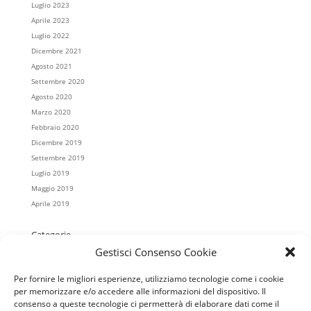
Luglio 2023
Aprile 2023
Luglio 2022
Dicembre 2021
Agosto 2021
Settembre 2020
Agosto 2020
Marzo 2020
Febbraio 2020
Dicembre 2019
Settembre 2019
Luglio 2019
Maggio 2019
Aprile 2019
Categorie
Gestisci Consenso Cookie
Casa Koinè
Colonnella
Per fornire le migliori esperienze, utilizziamo tecnologie come i cookie
Cristo Re
per memorizzare e/o accedere alle informazioni del dispositivo. Il
Mater Misericordiae
consenso a queste tecnologie ci permetterà di elaborare dati come il