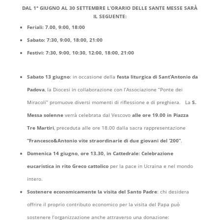
DAL 1° GIUGNO AL 30 SETTEMBRE
L’ORARIO DELLE SANTE MESSE SARÀ
IL SEGUENTE:
Feriali: 7.00, 9:00,
18:00
Sabato: 7:30, 9:00,
18:00, 21:00
Festivi: 7:30, 9:00, 10:30, 12:00,
18:00, 21:00
Sabato 13 giugno
: in occasione della
festa liturgica di Sant’Antonio da
Padova
, la Diocesi in collaborazione con l’Associazione “Ponte dei
Miracoli” promuove diversi momenti di riflessione e di preghiera. La
S.
Messa solenne
verrà celebrata dal Vescovo
alle ore 19.00 in Piazza
Tre Martiri
, preceduta alle ore 18.00 dalla sacra rappresentazione
“Francesco&Antonio vite straordinarie di due giovani del ‘200”
.
Domenica 14 giugno, ore 13.30, in Cattedrale: Celebrazione
eucaristica in rito Greco cattolico
per la pace in Ucraina e nel mondo
intero.
Sostenere economicamente la visita del Santo Padre
: chi desidera
offrire il proprio contributo economico per la visita del Papa può
sostenere l’organizzazione anche attraverso una donazione: