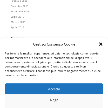
Febbraio 2020
Dicembre 2019
Settembre 2019
Luglio 2019
Maggio 2019
Aprile 2019
Categorie
Gestisci Consenso Cookie
Casa Koinè
Colonnella
Per fornire le migliori esperienze, utilizziamo tecnologie come i cookie
Cristo Re
per memorizzare e/o accedere alle informazioni del dispositivo. Il
Mater Misericordiae
consenso a queste tecnologie ci permetterà di elaborare dati come il
Regina Pacis
comportamento di navigazione o ID unici su questo sito. Non
acconsentire o ritirare il consenso può influire negativamente su alcune
Salesiani
caratteristiche e funzioni.
San Giovanni Battista
Scuola
Accetta
Nega
home
Orari S.Messe
Contatti
Notizie
Caritas