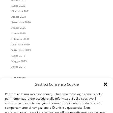
Luglio 2022
Dicembre 2021
Agosto 2021
Settembre 2020
Agosto 2020
Marzo 2020
Febbraio 2020
Dicembre 2019
Settembre 2019
Luglio 2019
Maggio 2019
Aprile 2019
Categorie
Gestisci Consenso Cookie
Casa Koinè
Colonnella
Per fornire le migliori esperienze, utilizziamo tecnologie come i cookie
Cristo Re
per memorizzare e/o accedere alle informazioni del dispositivo. Il
Mater Misericordiae
consenso a queste tecnologie ci permetterà di elaborare dati come il
Regina Pacis
comportamento di navigazione o ID unici su questo sito. Non
acconsentire o ritirare il consenso può influire negativamente su alcune
Salesiani