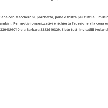
 Cena con Maccheroni, porchetta, pane e frutta per tutti e… music
bambini. Per motivi organizzativi
è richiesta l’adesione alla cena e
a 3394399710 o a Barbara 3383619329
. Siete tutti invitati!!! (volant