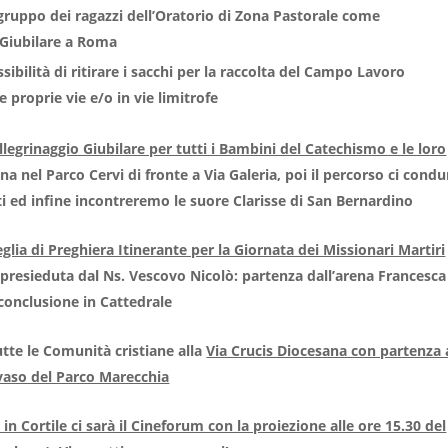
 gruppo dei ragazzi dell’Oratorio di Zona Pastorale come
 Giubilare a Roma
ssibilità di ritirare i sacchi per la raccolta del Campo Lavoro
e proprie vie e/o in vie limitrofe
legrinaggio Giubilare per tutti i Bambini del Catechismo e le loro
na nel Parco Cervi di fronte a Via Galeria, poi il percorso ci condu
ti ed infine incontreremo le suore Clarisse di San Bernardino
glia di Preghiera Itinerante per la Giornata dei Missionari Martiri
resieduta dal Ns. Vescovo Nicolò: partenza dall’arena Francesca
 conclusione in Cattedrale
utte le Comunità cristiane alla
Via Crucis Diocesana con partenza 
nvaso del Parco Marecchia
 Cortile ci sarà il Cineforum con la proiezione alle ore 15.30 del