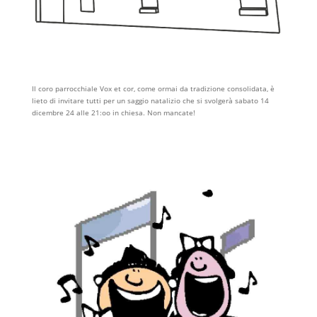
Il coro parrocchiale Vox et cor, come ormai da tradizione consolidata, è
lieto di invitare tutti per un saggio natalizio che si svolgerà sabato 14
dicembre 24 alle 21:oo in chiesa. Non mancate!