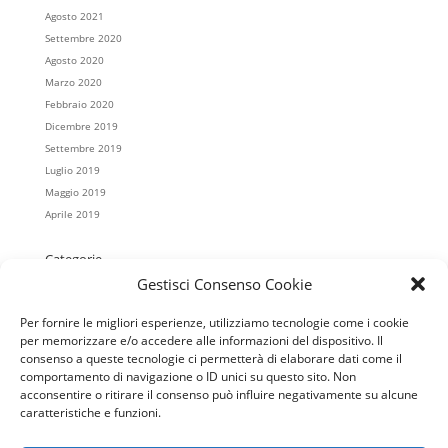
Agosto 2021
Settembre 2020
Agosto 2020
Marzo 2020
Febbraio 2020
Dicembre 2019
Settembre 2019
Luglio 2019
Maggio 2019
Aprile 2019
Categorie
Gestisci Consenso Cookie
Casa Koinè
Colonnella
Per fornire le migliori esperienze, utilizziamo tecnologie come i cookie
Cristo Re
per memorizzare e/o accedere alle informazioni del dispositivo. Il
Mater Misericordiae
consenso a queste tecnologie ci permetterà di elaborare dati come il
Regina Pacis
comportamento di navigazione o ID unici su questo sito. Non
acconsentire o ritirare il consenso può influire negativamente su alcune
Salesiani
caratteristiche e funzioni.
San Giovanni Battista
Scuola