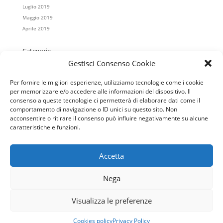
Luglio 2019
Maggio 2019
Aprile 2019
Categorie
Gestisci Consenso Cookie
Casa Koinè
Colonnella
Per fornire le migliori esperienze, utilizziamo tecnologie come i cookie
Cristo Re
per memorizzare e/o accedere alle informazioni del dispositivo. Il
Mater Misericordiae
consenso a queste tecnologie ci permetterà di elaborare dati come il
Regina Pacis
comportamento di navigazione o ID unici su questo sito. Non
acconsentire o ritirare il consenso può influire negativamente su alcune
Salesiani
caratteristiche e funzioni.
San Giovanni Battista
Scuola
Accetta
Nega
home
Orari S.Messe
Contatti
Notizie
Caritas
Visualizza le preferenze
Cookies policy
Privacy Policy
Progettato da
Elegant Themes
| Sviluppato da
WordPress